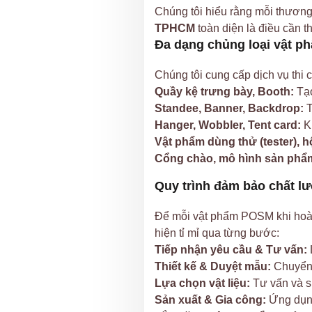
Chúng tôi hiểu rằng mỗi thương
TPHCM
toàn diện là điều cần 
Đa dạng chủng loại vật 
Chúng tôi cung cấp dịch vụ thi
Quầy kệ trưng bày, Booth:
Tạo
Standee, Banner, Backdrop:
T
Hanger, Wobbler, Tent card:
Kí
Vật phẩm dùng thử (tester), 
Cổng chào, mô hình sản phẩm
Quy trình đảm bảo chất l
Để mỗi vật phẩm POSM khi hoàn
hiện tỉ mỉ qua từng bước:
Tiếp nhận yêu cầu & Tư vấn:
Thiết kế & Duyệt mẫu:
Chuyển 
Lựa chọn vật liệu:
Tư vấn và sử
Sản xuất & Gia công:
Ứng dụng