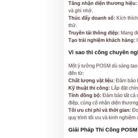
Tăng nhận diện thương hiệu:
và ghi nhớ.
Thúc đẩy doanh số:
Kích thíc
thử.
Truyền tải thông điệp:
Mang đến
Tạo trải nghiệm khách hàng:
G
Vì sao thi công chuyên ng
Một ý tưởng POSM dù sáng tạo đ
đến từ:
Chất lượng vật liệu:
Đảm bảo P
Kỹ thuật thi công:
Lắp đặt chín
Tính đồng bộ:
Đảm bảo tất cả 
điệp, củng cố nhận diện thương
Tối ưu chi phí và thời gian:
Đơ
quy trình tối ưu và kinh nghiệm 
Giải Pháp Thi Công POSM