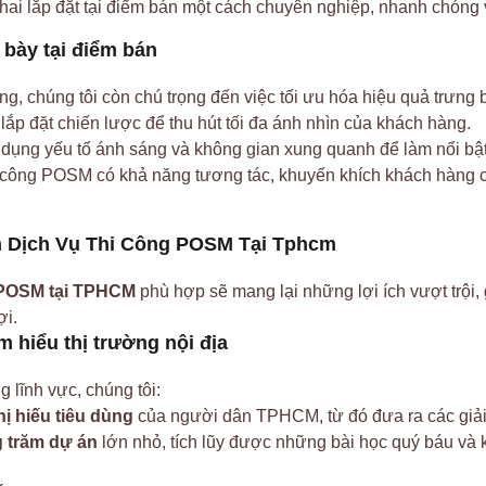
hai lắp đặt tại điểm bán một cách chuyên nghiệp, nhanh chóng 
 bày tại điểm bán
ông, chúng tôi còn chú trọng đến việc tối ưu hóa hiệu quả trưng
í lắp đặt chiến lược để thu hút tối đa ánh nhìn của khách hàng.
dụng yếu tố ánh sáng và không gian xung quanh để làm nổi b
i công POSM có khả năng tương tác, khuyến khích khách hàng c
n Dịch Vụ Thi Công POSM Tại Tphcm
 POSM tại TPHCM
phù hợp sẽ mang lại những lợi ích vượt trội, 
ợi.
 hiểu thị trường nội địa
 lĩnh vực, chúng tôi:
ị hiếu tiêu dùng
của người dân TPHCM, từ đó đưa ra các giả
g trăm dự án
lớn nhỏ, tích lũy được những bài học quý báu và k