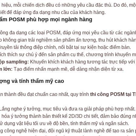
 hiệu, mỗi chiến dịch đều có những yêu cầu đặc thù. Do đó, mộ
thiết để đáp ứng đa dạng nhu cầu của khách hàng.
phẩm POSM phù hợp mọi ngành hàng
 công đa dạng các loại POSM, đáp ứng mọi yêu cầu từ các ngà
 không gian trải nghiệm sản phẩm ấn tượng, thu hút khách hàn
ruyền tải thông điệp chính, nổi bật tại sự kiện hoặc điểm bán.
ch thích sự chú ý đến sản phẩm cụ thể, chương trình khuyến m
hộp sampling:
Khuyến khích khách hàng tương tác trực tiếp với
 lớn:
Tạo điểm nhấn mạnh mẽ, dễ dàng nhận diện từ xa.
ượng và tính thẩm mỹ cao
 thành đều đạt chuẩn cao nhất, quy trình
thi công POSM tại
Lắng nghe ý tưởng, mục tiêu và đưa ra giải pháp phù hợp nhất.
hóa ý tưởng thành bản thiết kế 2D/3D chi tiết, đảm bảo đúng n
 dụng vật liệu tối ưu về độ bền, tính thẩm mỹ và ngân sách.
 công nghệ hiện đại, đội ngũ kỹ thuật lành nghề để tạo ra sản