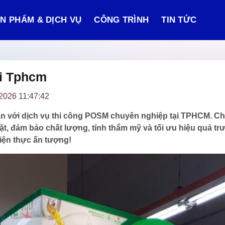
N PHẨM & DỊCH VỤ
CÔNG TRÌNH
TIN TỨC
i Tphcm
2026 11:47:42
n với dịch vụ thi công POSM chuyên nghiệp tại TPHCM. Chú
đặt, đảm bảo chất lượng, tính thẩm mỹ và tối ưu hiệu quả tr
iện thực ấn tượng!