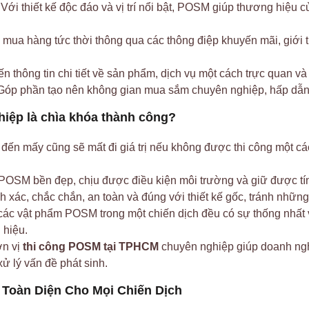
Với thiết kế độc đáo và vị trí nổi bật, POSM giúp thương hiệu
h mua hàng tức thời thông qua các thông điệp khuyến mãi, giới
 thông tin chi tiết về sản phẩm, dịch vụ một cách trực quan và
óp phần tạo nên không gian mua sắm chuyên nghiệp, hấp dẫn
hiệp là chìa khóa thành công?
ến mấy cũng sẽ mất đi giá trị nếu không được thi công một cá
OSM bền đẹp, chịu được điều kiện môi trường và giữ được tín
h xác, chắc chắn, an toàn và đúng với thiết kế gốc, tránh những
các vật phẩm POSM trong một chiến dịch đều có sự thống nhất 
 hiệu.
n vị
thi công POSM tại TPHCM
chuyên nghiệp giúp doanh ngh
xử lý vấn đề phát sinh.
 Toàn Diện Cho Mọi Chiến Dịch