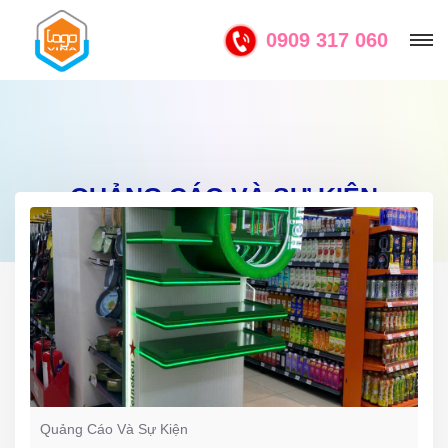
0909 317 060
QUẢNG CÁO VÀ SỰ KIỆN
Quảng Cáo Và Sự Kiện