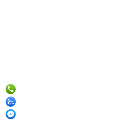
0911406182
0909 317 060
vinalogoad@gmail.com
thiconggianhanghoicho.com
VỀ CHÚNG TÔI
• Sản phẩm - Dịch vụ
• Giới thiệu
• Liên hệ
• Thông tin chuyển khoản
MẠNG XÃ HỘI
LIÊN KẾT SÀN TMĐT
Thi công gian hàng hội chợ triển lãm tại HCM
, Thiết kế
gian hàng hội chợ tại HCM , Thi công gian hàng triển lãm