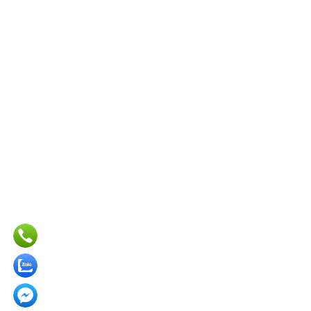
0911406182
0909 317 060
vinalogoad@gmail.com
thiconggianhanghoicho.com
VỀ CHÚNG TÔI
• Sản phẩm - Dịch vụ
• Giới thiệu
• Liên hệ
• Thông tin chuyển khoản
MẠNG XÃ HỘI
LIÊN KẾT SÀN TMĐT
Thi công gian hàng hội chợ triển lãm tại HCM
, Thiết kế
gian hàng hội chợ tại HCM , Thi công gian hàng triển lãm
HCM , Công ty
thi công gian hàng
HCM , Dịch vụ thi công