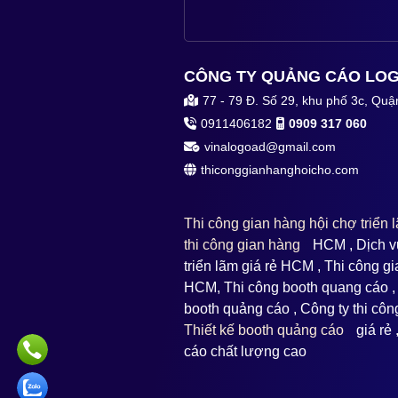
CÔNG TY QUẢNG CÁO LOG
77 - 79 Đ. Số 29, khu phố 3c, Quậ
0911406182
0909 317 060
vinalogoad@gmail.com
thiconggianhanghoicho.com
Thi công gian hàng hội chợ triển
thi công gian hàng
HCM , Dịch vụ
triển lãm giá rẻ HCM , Thi công g
HCM, Thi công booth quang cáo ,
booth quảng cáo , Công ty thi cô
Thiết kế booth quảng cáo
giá rẻ 
cáo chất lượng cao