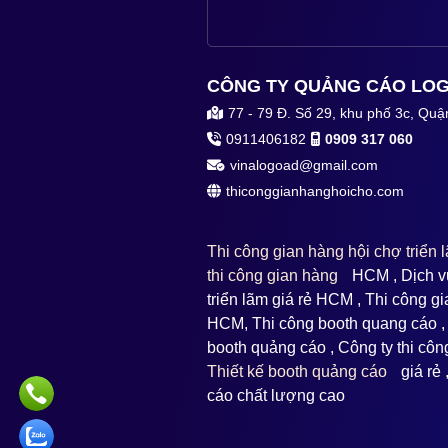
CÔNG TY QUẢNG CÁO LOG
77 - 79 Đ. Số 29, khu phố 3c, Quậ
0911406182
0909 317 060
vinalogoad@gmail.com
thiconggianhanghoicho.com
Thi công gian hàng hội chợ triển
thi công gian hàng
HCM , Dịch vụ
triển lãm giá rẻ HCM , Thi công g
HCM, Thi công booth quang cáo ,
booth quảng cáo , Công ty thi cô
Thiết kế booth quảng cáo
giá rẻ 
cáo chất lượng cao