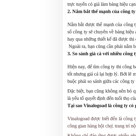
trực tuyến có giá làm bảng hiệu cạ
2.
Nắm bắt thế mạnh của công ty 
Nắm bắt được thế mạnh của công ty
số công ty sẽ chuyên về bảng hiệu a
hay qua những thiết kế đã được thi
Ngoài ra, bạn cũng cần phải nắm b
3.
So sánh giá cả với nhiều công 
Hiện nay, để tìm công ty thi công 
tốt nhưng giá cả lại hợp lý. Bởi l
buộc phải so sánh giữa các công ty
Đặc biệt, bạn cũng không nên bỏ qu
là yếu tố quyết định đến tuổi thọ c
Tại sao Vinalogoad là công ty có 
Vinalogoad được biết đến là công t
công gian hàng hội chợ, trang trí nội 
Không chỉ đáp ứng được nhiều nhu 