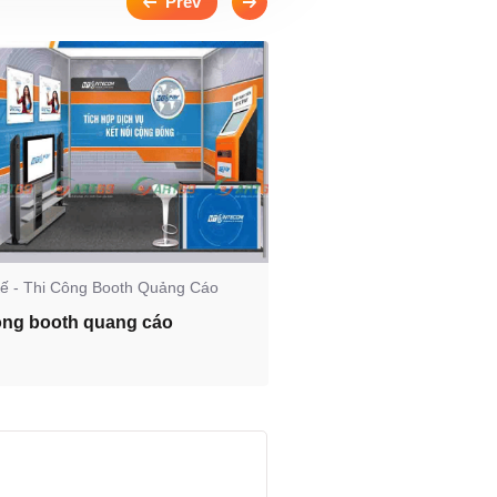
Kế - Thi Công Booth Quảng Cáo
Thiết Kế - Thi Công Booth
ông booth quang cáo
Thiết kế booth quảng 
nghiệp