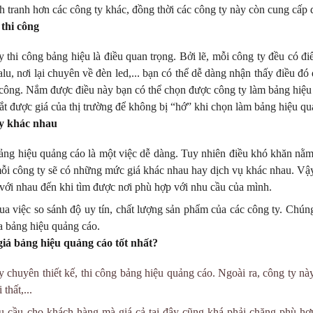
nh tranh hơn các công ty khác
,
đồng thời các công ty này còn cung cấp 
thi công
 thi công bảng hiệu là điều quan trọng. Bởi lẽ, mỗi công ty đều có 
lu, nơi lại chuyên về đèn led,... bạn có thể dễ dàng nhận thấy điều đó
 công. Nắm được điều này bạn có thể chọn được công ty làm bảng hiệu
ắt được giá của thị trường để không bị “hớ” khi chọn làm bảng hiệu qu
ty khác nhau
bảng hiệu quảng cáo là một việc dễ dàng. Tuy nhiên điều khó khăn nằm
ẽ mỗi công ty sẽ có những mức giá khác nhau hay dịch vụ khác nhau. Vậ
 với nhau đến khi tìm được nơi phù hợp với nhu cầu của mình.
a việc so sánh độ uy tín, chất lượng sản phẩm của các công ty. Chún
ủa bảng hiệu quảng cáo.
giá bảng hiệu quảng cáo tốt nhất?
y chuyên thiết kế, thi công bảng hiệu quảng cáo. Ngoài ra, công ty nà
thất,...
cầu cho khách hàng mà giá cả tại đây cũng khá phải chăng phù hợp 