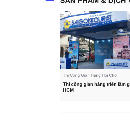
SẢN PHẨM & DỊCH 
ông Quảng Cáo
Thi Công Gian Hàng Hội Chợ
ng Quảng Cáo Ngoài
Thi công gian hàng triển lãm g
HCM