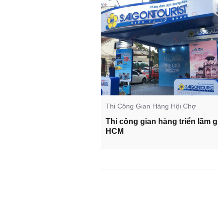
ông Quảng Cáo
Thi Công Gian Hàng Hội Chợ
ng Quảng Cáo Ngoài
Thi công gian hàng triển lãm g
HCM