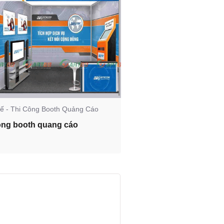
Kế - Thi Công Booth Quảng Cáo
Thiết Kế - Thi Công Booth
ông booth quang cáo
Thiết kế booth quảng 
nghiệp